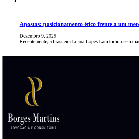
Apostas: posicionamento ético frente a um merca
Dezembro 9, 2025
Recentemente, a brasileira Luana Lopes Lara tornou-se a ma