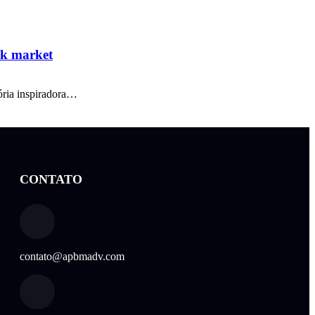
isk market
ória inspiradora…
CONTATO
contato@apbmadv.com